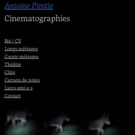
Antoine Pirotte
Aller
Cinematographies
au
contenu
Bio / CV
Longs métrages
Courts métrages
Théâtre
Clips
Carnets de notes
Liens ami·e·s
Contact